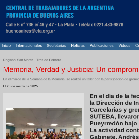
Inicio
Internacionales
Secretarias
Noticias
Publicaciones
Videos
Ce
Regional San Martin - Tres de Febrero
Memoria, Verdad y Justicia: Un compromi
En el marco de la Semana de la Memoria, se realizó un taller con la participación de grem
El 20 de marzo de 2025
En el día de la f
la Dirección de I
Carcelarias y gr
SUTEBA, llevaron 
Pueyrredón bajo 
La actividad cont
Gabinete, Andrés