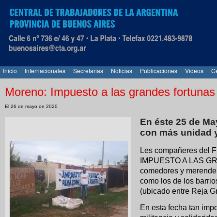
Inicio
Internacionales
Secretarias
Noticias
Publicaciones
Videos
Ce
Moreno: Impuesto a las grandes fortunas
El 26 de mayo de 2020
En éste 25 de Ma
con más unidad y
Les compañeres del Fr
IMPUESTO A LAS GR
comedores y merendero
como los de los barri
(ubicado entre Reja G
En esta fecha tan impo