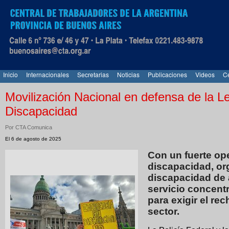
Inicio
Internacionales
Secretarias
Noticias
Publicaciones
Videos
Ce
Movilización Nacional en defensa de la 
Discapacidad
Por CTA Comunica
El 6 de agosto de 2025
Con un fuerte op
discapacidad, or
discapacidad de 
servicio concent
para exigir el rec
sector.