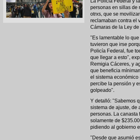
La Policía Federal y l
personas en sillas de 
otrxs, que se moviliz
reclamaban contra el 
Cámaras de la Ley de
"Es lamentable lo qu
tuvieron que irse por
Policía Federal, fue 
que llegar a esto", ex
Remigia Cáceres, y agr
que beneficia mínima
el sistema económico 
percibe la pensión y e
golpeado".
Y detalló: "Sabemos q
sistema de ajuste, de
personas. La canasta f
solamente de $235.000
pidiendo al gobierno 
"Desde que asumió es