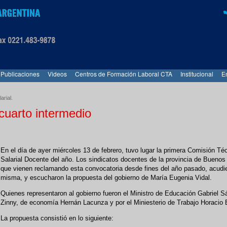
Publicaciones
Videos
Centros de Formación Laboral CTA
Institucional
E
arial.
cuarto intermedio
En el día de ayer miércoles 13 de febrero, tuvo lugar la primera Comisión Té
Salarial Docente del año. Los sindicatos docentes de la provincia de Buenos 
que vienen reclamando esta convocatoria desde fines del año pasado, acudie
misma, y escucharon la propuesta del gobierno de María Eugenia Vidal.
Quienes representaron al gobierno fueron el Ministro de Educación Gabriel 
Zinny, de economía Hernán Lacunza y por el Miniesterio de Trabajo Horacio B
La propuesta consistió en lo siguiente: