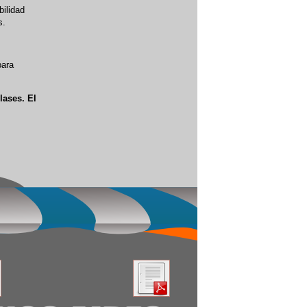
bilidad
s.
para
lases. El