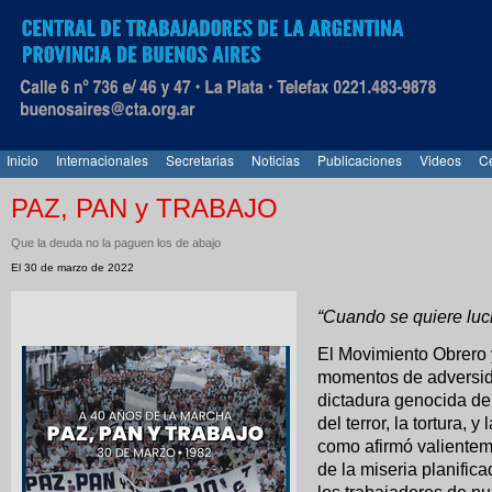
Inicio
Internacionales
Secretarias
Noticias
Publicaciones
Videos
Ce
PAZ, PAN y TRABAJO
Que la deuda no la paguen los de abajo
El 30 de marzo de 2022
“Cuando se quiere luch
El Movimiento Obrero 
momentos de adversidad
dictadura genocida de
del terror, la tortura,
como afirmó valientem
de la miseria planific