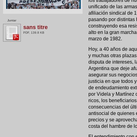
los trabajadores de nu
unificado de las armas 
afiliación sindical d
pasando por distintas 
Juntar
construyendo esa resi
sans titre
alto en la gran marc
PDF, 139.8 KB
marzo de 1982.
Hoy, a 40 años de aqu
y muchas otras plazas
disputa de intereses, 
Argentina que deje afu
asegurar sus negocios
justicia en que todos
de endeudamiento exte
por Videla y Martínez 
ricos, los beneficiari
consecuencias del últ
antisocial de quienes
precios y se aprovech
costa del hambre de lo
El entendimiento con e