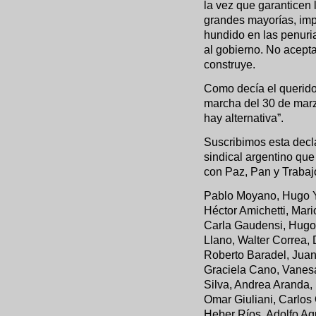
la vez que garanticen 
grandes mayorías, imp
hundido en las penuri
al gobierno. No acepta
construye.
Como decía el querido
marcha del 30 de marz
hay alternativa”.
Suscribimos esta decl
sindical argentino qu
con Paz, Pan y Trabaj
Pablo Moyano, Hugo Ya
Héctor Amichetti, Mar
Carla Gaudensi, Hugo 
Llano, Walter Correa, 
Roberto Baradel, Juan
Graciela Cano, Vanesa
Silva, Andrea Aranda, 
Omar Giuliani, Carlos
Heber Ríos, Adolfo Ag