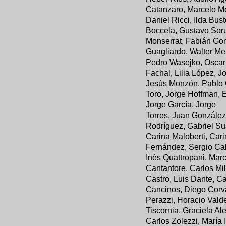
Catanzaro, Marcelo Me
Daniel Ricci, Ilda Bu
Boccela, Gustavo Sor
Monserrat, Fabián Go
Guagliardo, Walter Me
Pedro Wasejko, Oscar d
Fachal, Lilia López, J
Jesús Monzón, Pablo C
Toro, Jorge Hoffman,
Jorge García, Jorge
Torres, Juan González
Rodríguez, Gabriel Su
Carina Maloberti, Car
Fernández, Sergio Cal
Inés Quattropani, Mar
Cantantore, Carlos Mil
Castro, Luis Dante, C
Cancinos, Diego Corva
Perazzi, Horacio Vald
Tiscornia, Graciela A
Carlos Zolezzi, María