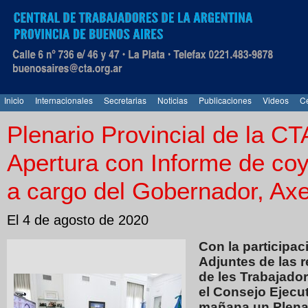
Inicio
Internacionales
Secretarias
Noticias
Publicaciones
Videos
Ce
Plenario Provincial de la C
Apertura con Informe de coy
a cargo del Gobernador, Axel 
El 4 de agosto de 2020
Con la participac
Adjuntes de las re
de les Trabajador
el Consejo Ejecut
mañana un Plenari