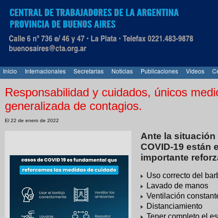
Inicio
Internacionales
Secretarias
Noticias
Publicaciones
Videos
Ce
Responsabilidad y cuidados, únicos medio
generalizada de contagios.
El 22 de enero de 2022
Ante la situación
COVID-19 están 
importante refor
Uso correcto del bar
Lavado de manos
Ventilación constant
Distanciamiento
Tener completo el es