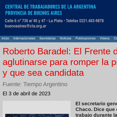
Inicio
Internacionales
Secretarias
Noticias
Publicaciones
Videos
Ce
Roberto Baradel: El Frente 
aglutinarse para romper la p
y que sea candidata
Fuente: Tiempo Argentino
El 3 de abril de 2023
El secretario gen
Chaco. Dice que 
trabajo durante l