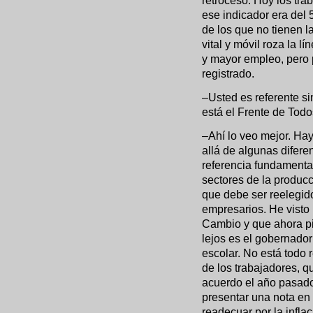
retroceso. Hoy los tra
ese indicador era del 
de los que no tienen la
vital y móvil roza la l
y mayor empleo, pero pe
registrado.
–Usted es referente s
está el Frente de Todos
–Ahí lo veo mejor. Hay
allá de algunas difere
referencia fundamental
sectores de la produc
que debe ser reelegi
empresarios. He visto 
Cambio y que ahora p
lejos es el gobernador
escolar. No está todo
de los trabajadores, q
acuerdo el año pasado
presentar una nota en
readecuar por la infl