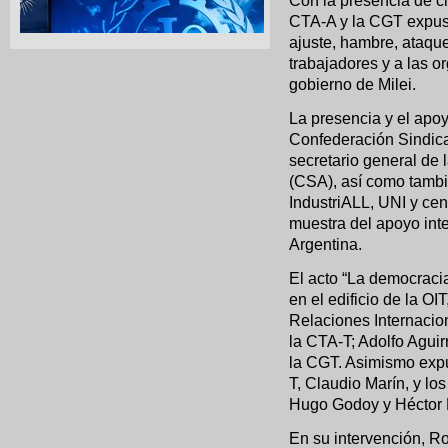
Con la presencia de c
CTA-A y la CGT expusi
ajuste, hambre, ataque
trabajadores y a las o
gobierno de Milei.
La presencia y el apoy
Confederación Sindical
secretario general de 
(CSA), así como tambi
IndustriALL, UNI y cen
muestra del apoyo inte
Argentina.
El acto “La democracia
en el edificio de la O
Relaciones Internacion
la CTA-T; Adolfo Agui
la CGT. Asimismo expu
T, Claudio Marín, y lo
Hugo Godoy y Héctor 
En su intervención, Ro