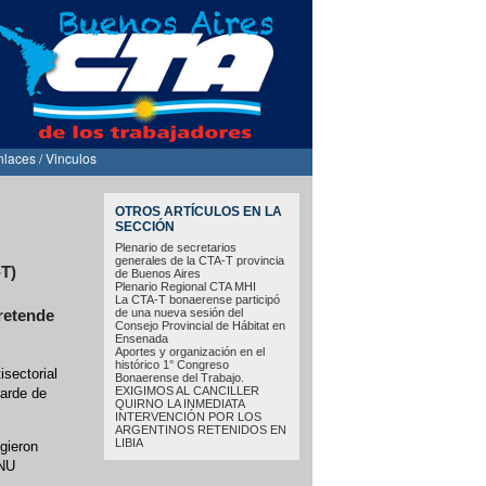
nlaces / Vinculos
OTROS ARTÍCULOS EN LA
SECCIÓN
Plenario de secretarios
generales de la CTA-T provincia
-T)
de Buenos Aires
Plenario Regional CTA MHI
La CTA-T bonaerense participó
de una nueva sesión del
retende
Consejo Provincial de Hábitat en
Ensenada
Aportes y organización en el
histórico 1° Congreso
isectorial
Bonaerense del Trabajo.
EXIGIMOS AL CANCILLER
tarde de
QUIRNO LA INMEDIATA
INTERVENCIÓN POR LOS
ARGENTINOS RETENIDOS EN
LIBIA
gieron
DNU