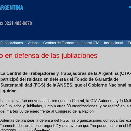
Publicaciones
Videos
Centros de Formación Laboral CTA
Institucional
E
o en defensa de las jubilaciones
La Central de Trabajadores y Trabajadoras de la Argentina (CTA
participó del ruidazo en defensa del Fondo de Garantía de
Sustentabilidad (FGS) de la ANSES, que el Gobierno Nacional p
liquidar.
La iniciativa fue convocacada por nuestra Central, la CTA Autónoma y la Mult
de Jubilados y Jubiladas, junto a otras 30 organizaciones, y se realizó en la 
del martes 30 de enero frente al Congreso de la Nación.
Además de plantear la defensa del FGS, las organizaciones convocantes exi
"aumento de jubilaciones urgente" y sostuvieron que "no puede pasar ni el 
(70/2023), ni la Ley Ómnibus".