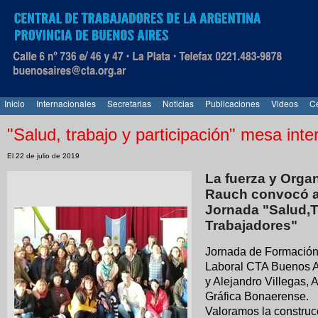
Inicio
Internacionales
Secretarias
Noticias
Publicaciones
Videos
Ce
"Salud, trabajo y participación" mesa int
El 22 de julio de 2019
La fuerza y Organ
Rauch convocó a 
Jornada "Salud,Tr
Trabajadores"
Jornada de Formación 
Laboral CTA Buenos A
y Alejandro Villegas,
Gráfica Bonaerense.
Valoramos la construc