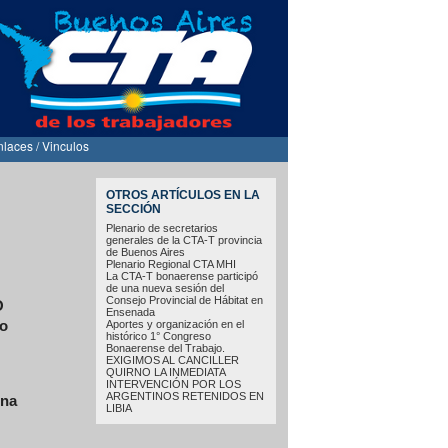
nlaces / Vinculos
OTROS ARTÍCULOS EN LA
SECCIÓN
Plenario de secretarios
generales de la CTA-T provincia
de Buenos Aires
Plenario Regional CTA MHI
La CTA-T bonaerense participó
de una nueva sesión del
Consejo Provincial de Hábitat en
O
Ensenada
ro
Aportes y organización en el
histórico 1° Congreso
Bonaerense del Trabajo.
EXIGIMOS AL CANCILLER
QUIRNO LA INMEDIATA
INTERVENCIÓN POR LOS
ARGENTINOS RETENIDOS EN
ina
LIBIA