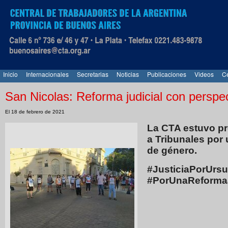
Inicio
Internacionales
Secretarias
Noticias
Publicaciones
Videos
Ce
San Nicolas: Reforma judicial con perspe
El 18 de febrero de 2021
La CTA estuvo pr
a Tribunales por 
de género.
#JusticiaPorUrsu
#PorUnaReformaJ