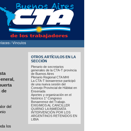
nlaces / Vinculos
OTROS ARTÍCULOS EN LA
SECCIÓN
Plenario de secretarios
generales de la CTA-T provincia
sta
de Buenos Aires
Plenario Regional CTA MHI
eneral,
La CTA-T bonaerense participó
de una nueva sesión del
puerta
Consejo Provincial de Hábitat en
n de
Ensenada
Aportes y organización en el
histórico 1° Congreso
Bonaerense del Trabajo.
EXIGIMOS AL CANCILLER
lor del
QUIRNO LA INMEDIATA
onio
INTERVENCIÓN POR LOS
ARGENTINOS RETENIDOS EN
LIBIA
nda los