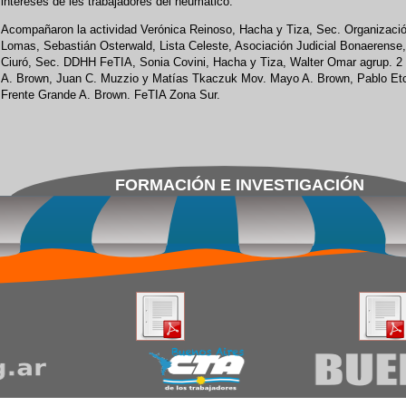
intereses de les trabajadores del neumático.
Acompañaron la actividad Verónica Reinoso, Hacha y Tiza, Sec. Organizaci
Lomas, Sebastián Osterwald, Lista Celeste, Asociación Judicial Bonaerense
Ciuró, Sec. DDHH FeTIA, Sonia Covini, Hacha y Tiza, Walter Omar agrup. 2 d
A. Brown, Juan C. Muzzio y Matías Tkaczuk Mov. Mayo A. Brown, Pablo Etc
Frente Grande A. Brown. FeTIA Zona Sur.
FORMACIÓN E INVESTIGACIÓN