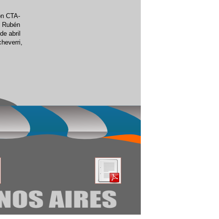
ón CTA-
, Rubén
e abril
heverri,