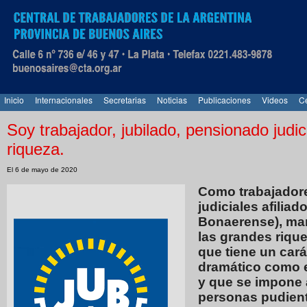
Inicio
Internacionales
Secretarias
Noticias
Publicaciones
Videos
Ce
Soy trabajador, jubilado, pensionado judic
riqueza.
El 6 de mayo de 2020
Como trabajadore
judiciales afilia
Bonaerense), man
las grandes riqu
que tiene un car
dramático como e
y que se impone 
personas pudient