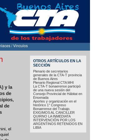
nlaces / Vinculos
n
OTROS ARTÍCULOS EN LA
SECCIÓN
Plenario de secretarios
generales de la CTA-T provincia
de Buenos Aires
Plenario Regional CTA MHI
La CTA-T bonaerense participó
) y la
de una nueva sesión del
os de
Consejo Provincial de Hábitat en
Ensenada
ipios,
Aportes y organización en el
histórico 1° Congreso
al de
Bonaerense del Trabajo.
s
EXIGIMOS AL CANCILLER
QUIRNO LA INMEDIATA
INTERVENCIÓN POR LOS
ARGENTINOS RETENIDOS EN
LIBIA
ini, el
quiel