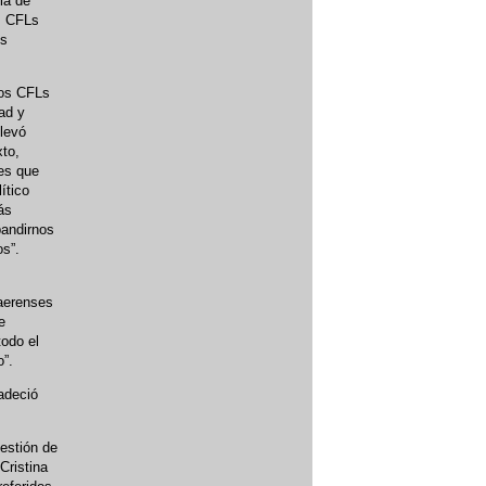
ia de
os CFLs
os
los CFLs
ad y
llevó
xto,
es que
ítico
ás
pandirnos
s”.
naerenses
e
todo el
o”.
adeció
estión de
Cristina