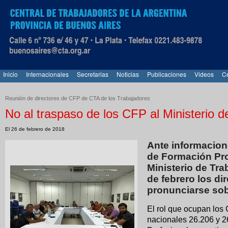
Inicio
Internacionales
Secretarias
Noticias
Publicaciones
Videos
Ce
Reunión de directores de CFP de CTA de los Trabajadores
No al traspaso de los CFP al Ministerio d
El 26 de febrero de 2018
Ante informacion
de Formación Pro
Ministerio de Tra
de febrero los di
pronunciarse sobr
El rol que ocupan los
nacionales 26.206 y 