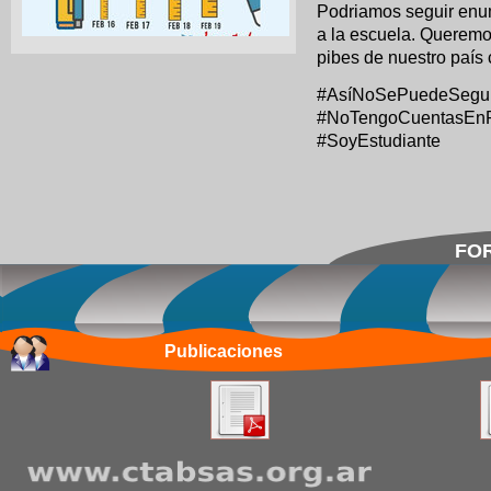
Podriamos seguir enu
a la escuela. Queremos
pibes de nuestro país 
#AsíNoSePuedeSegui
#NoTengoCuentasEn
#SoyEstudiante
FOR
Publicaciones