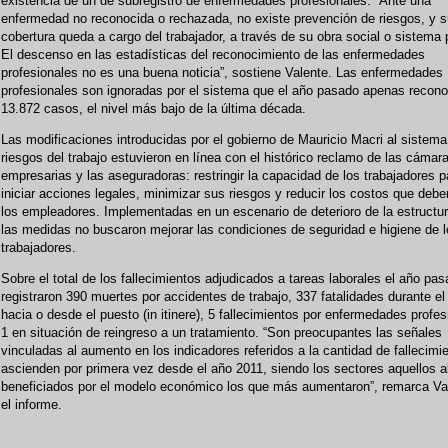
existencia de un de subregistro de enfermedades profesionales. “Ante una
enfermedad no reconocida o rechazada, no existe prevención de riesgos, y s
cobertura queda a cargo del trabajador, a través de su obra social o sistema 
El descenso en las estadísticas del reconocimiento de las enfermedades
profesionales no es una buena noticia”, sostiene Valente. Las enfermedades
profesionales son ignoradas por el sistema que el año pasado apenas recono
13.872 casos, el nivel más bajo de la última década.
Las modificaciones introducidas por el gobierno de Mauricio Macri al sistema
riesgos del trabajo estuvieron en línea con el histórico reclamo de las cámar
empresarias y las aseguradoras: restringir la capacidad de los trabajadores p
iniciar acciones legales, minimizar sus riesgos y reducir los costos que deb
los empleadores. Implementadas en un escenario de deterioro de la estructur
las medidas no buscaron mejorar las condiciones de seguridad e higiene de 
trabajadores.
Sobre el total de los fallecimientos adjudicados a tareas laborales el año pa
registraron 390 muertes por accidentes de trabajo, 337 fatalidades durante el
hacia o desde el puesto (in itinere), 5 fallecimientos por enfermedades profes
1 en situación de reingreso a un tratamiento. “Son preocupantes las señales
vinculadas al aumento en los indicadores referidos a la cantidad de fallecimi
ascienden por primera vez desde el año 2011, siendo los sectores aquellos 
beneficiados por el modelo económico los que más aumentaron”, remarca Va
el informe.