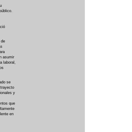
u
público.
ció
 de
as
ara
en asumir
a laboral,
los
sado se
 trayecto
ionales y
entos que
altamente
lente en