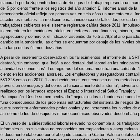
elaborada por la Superintendencia de Riesgos de Trabajo representa un incr
del 5 por ciento frente a los registros del año anterior. El informe anual de la
dependencia oficial refleja por primera vez en seis años un aumento en el ín
accidentes mortales. La medición para la incidencia de fallecidos por cada mi
trabajadores cubiertos en el sistema registraba caídas desde 2011. Impulsado
incremento en los incidentes fatales en sectores como finanzas, minería, tra
agropecuario y comercio, el indicador ascendió de 76,5 a 79,2 el año pasado
cambio en la tendencia, las cifras se encuentran por debajo de los niveles 
a lo largo de los últimos diez años.
A pesar del incremento observado en los fallecimientos, el informe de la SRT
destacó, sin embargo, que “bajó la accidentabilidad laboral en las principales
actividades económicas”. Los registros del sistema muestran una caída de 4
ciento en los accidentes laborales. Los empleadores y aseguradoras contabil
580.328 casos en 2017. “La reducción no es consecuencia de los métodos d
prevención de riesgos y del correcto funcionamiento del sistema”, advierte u
realizado por los letrados expertos el Espacio Intersindical Salud Trabajo y
Participación. Desde su perspectiva la “mejora” en los indicadores de accide
“una consecuencia de los problemas estructurales del sistema de riesgos de 
que subregistra enfermedades profesionales y no incrementa los niveles de 
así como de los de desajustes macroeconómicos observados desde el año p
El universo de la siniestralidad laboral relevado no contempla a los trabajado
informales ni los siniestros no reconocidos por empleadores y aseguradoras.
el documento elaborado por el abogado laboralista Gastón Valente enfatiza la