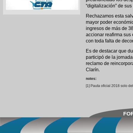
“digitalización” de su
Rechazamos esta salva
mayor poder económic
ingresos de más de 38
accionar reafirma sus
con toda falta de deco
Es de destacar que dur
participó de la jornad
reclamo de reincorpor
Clarín.
notes:
[
1
]
Pauta oficial 2018 solo de
FOR