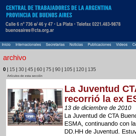
Inicio
Internacionales
Secretarias
Noticias
Publicaciones
Videos
Ce
archivo
0
|
15
|
30
|
45
|
60
|
75
|
90
|
105
|
120
|
135
Artículos de esta sección
La Juventud CT
recorrió la ex 
13 de diciembre de 2010
La Juventud de CTA Buenos 
ESMA, continuando con las
DD.HH de Juventud. Estuv