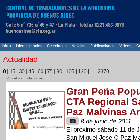
Inicio
Internacionales
Secretarias
Noticias
Publicaciones
Videos
Ce
Actualidad
0
|
15
|
30
|
45
|
60
|
75
|
90
|
105
|
120
|
...
|
2370
Artículos de esta sección
Gran Peña Popu
CTA Regional S
Paz Malvinas A
8 de junio de 2011
El proximo sábado 11 de J
San Miguel Jose C Paz Mal